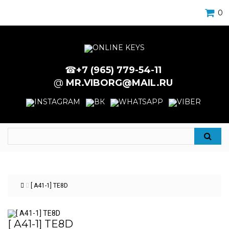
0
☎
+7 (965) 779-54-11
@
MR.VIBORG@MAIL.RU
[ А41-1] TE8D
[ А41-1] TE8D