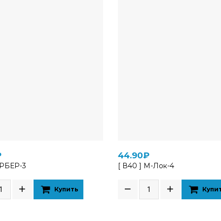
₽
44.90₽
ЕРБЕР-3
[ В40 ] М-Лок-4
Купить
Купи