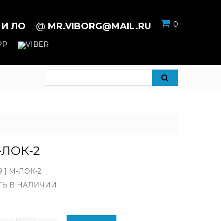
0
 И ЛО
@
MR.VIBORG@MAIL.RU
М-ЛОК-2
9 ] М-ЛОК-2
ТЬ В НАЛИЧИИ