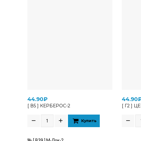
44.90₽
44.90
[ В5 ] КЕРБЕРОС-2
[ Г2 ] Ц
Купить
[ В39 ] М-Лок-2