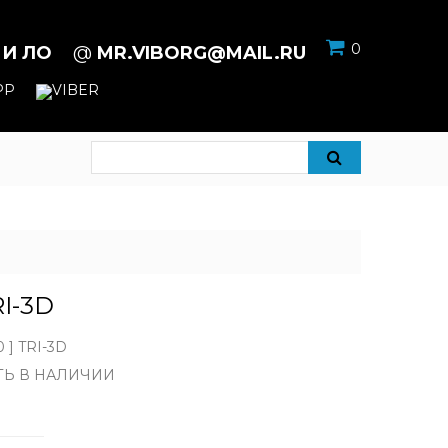
0
 И ЛО
@
MR.VIBORG@MAIL.RU
RI-3D
 ] TRI-3D
ТЬ В НАЛИЧИИ