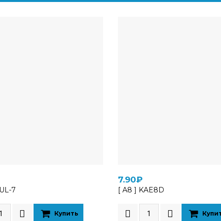
7.90₽
BUL-7
[ А8 ] KAE8D
Купить
Купи