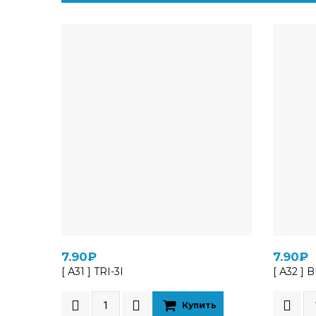
7.90₽
7.90₽
[ А31 ] TRI-3I
[ А32 ] 
Купить